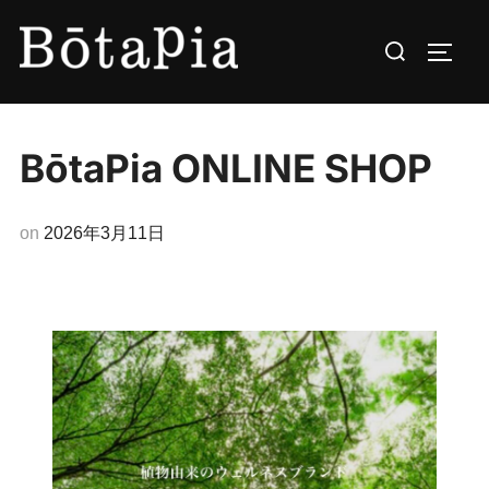
コ
検
ン
サイド
索
テ
対
ン
象:
ツ
BōtaPia ONLINE SHOP
へ
ス
キ
投
on
2026年3月11日
ッ
稿
プ
日: